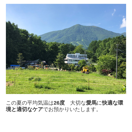
この夏の平均気温は
26度
大切な
愛馬
に
快適な環
境と適切なケア
でお預かりいたします。